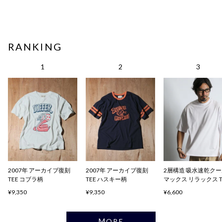
RANKING
2007年 アーカイブ復刻
2007年 アーカイブ復刻
2層構造 吸水速乾ク
TEE コブラ柄
TEE ハスキー柄
マックス リラックス 
ャツ
¥9,350
¥9,350
¥6,600
MORE