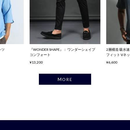
ャツ
『WONDER SHAPE』： ワンダーシェイプ
2層構造 吸水
コンフォート
フィット Vネ
¥13,200
¥6,600
MORE