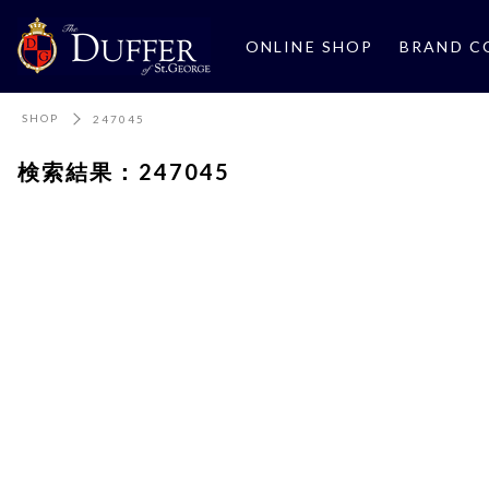
ONLINE SHOP
BRAND C
SHOP
247045
検索結果：247045