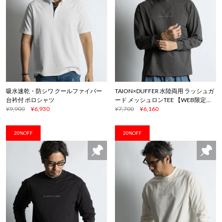
吸水速乾・防シワ クールファイバー
TAION×DUFFER 水陸両用 ラッシュガ
台衿付 ポロシャツ
ード メッシュロンTEE 【WEB限定ア
¥9,900
¥6,930
イテム】
¥7,700
¥6,160
20%OFF
20%OFF