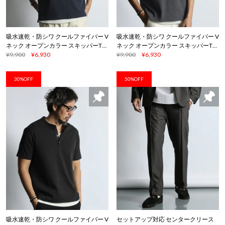
吸水速乾・防シワ クールファイバー V
吸水速乾・防シワ クールファイバー V
ネック オープンカラー スキッパーTシ
ネック オープンカラー スキッパーTシ
ャツ
¥9,900
¥6,930
ャツ
¥9,900
¥6,930
30%OFF
50%OFF
吸水速乾・防シワ クールファイバー V
セットアップ対応 センタークリース