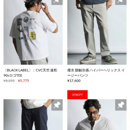
〔BLACK LABEL〕：CVC天竺 速乾
撥水 接触冷感 ハイパーヘリックス イ
90sロゴTEE
ージーパンツ
¥8,250
¥5,775
¥17,600
30%OFF