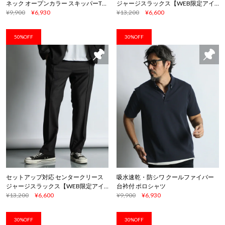
ネック オープンカラー スキッパーTシ
ジャージスラックス【WEB限定アイ
ャツ
¥9,900
¥6,930
テム】
¥13,200
¥6,600
50%OFF
30%OFF
セットアップ対応 センタークリース
吸水速乾・防シワ クールファイバー
ジャージスラックス【WEB限定アイ
台衿付 ポロシャツ
テム】
¥13,200
¥6,600
¥9,900
¥6,930
30%OFF
30%OFF