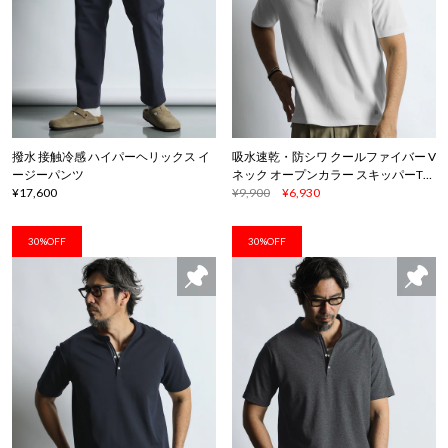
撥水 接触冷感 ハイパーヘリックス イ
吸水速乾・防シワ クールファイバー V
ージーパンツ
ネック オープンカラー スキッパーTシ
¥17,600
ャツ
¥9,900
¥6,930
30%OFF
30%OFF