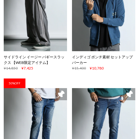
サイドライン イージー バギースラッ
インディゴ ポンチ素材 セットアップ
クス 【WEB限定アイテム】
パーカー
¥14,850
¥7,425
¥15,400
¥10,780
50%OFF