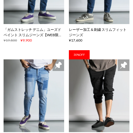
「ガムストレッチ デニム」ユーズド
レーザー加工＆刺繍 スリムフィット
ペイント スリムジーンズ【WEB限定
ジーンズ
アイテム】
¥19,800
¥9,900
¥17,600
30%OFF