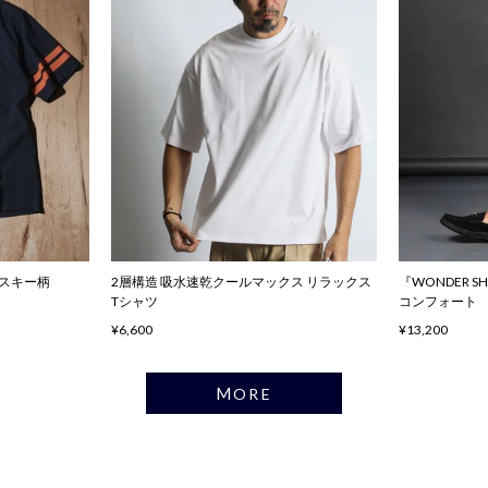
ハスキー柄
2層構造 吸水速乾クールマックス リラックス
『WONDER 
Tシャツ
コンフォート
¥6,600
¥13,200
MORE