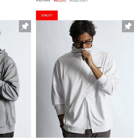
¥12,100
¥6,050
SOLD OUT
50%OFF