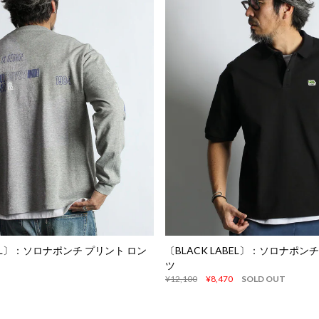
BEL〕：ソロナポンチ プリント ロン
〔BLACK LABEL〕：ソロナポン
ツ
¥12,100
¥8,470
SOLD OUT