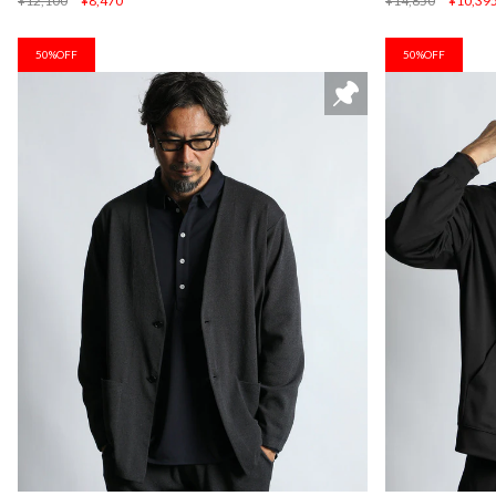
¥12,100
¥8,470
¥14,850
¥10,39
50%OFF
50%OFF