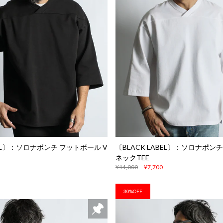
BEL〕：ソロナポンチ フットボール V
〔BLACK LABEL〕：ソロナポン
ネックTEE
¥11,000
¥7,700
30%OFF