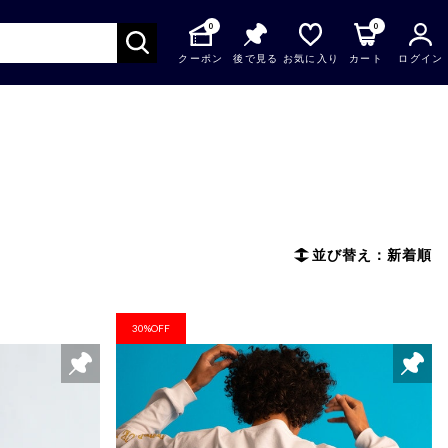
0
0
クーポン
後で見る
お気に入り
カート
ログイン
並び替え：新着順
30%OFF