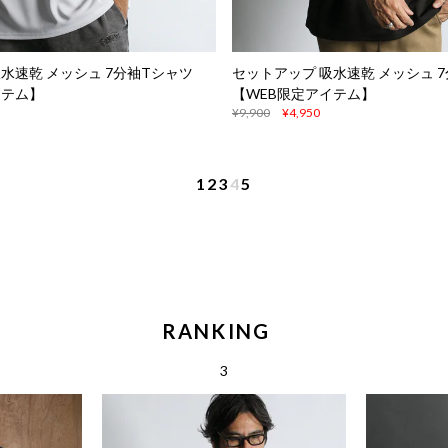
水速乾 メッシュ 7分袖Tシャツ
セットアップ 吸水速乾 メッシュ 
イテム】
【WEB限定アイテム】
¥9,900
¥4,950
1
2
3
4
5
RANKING