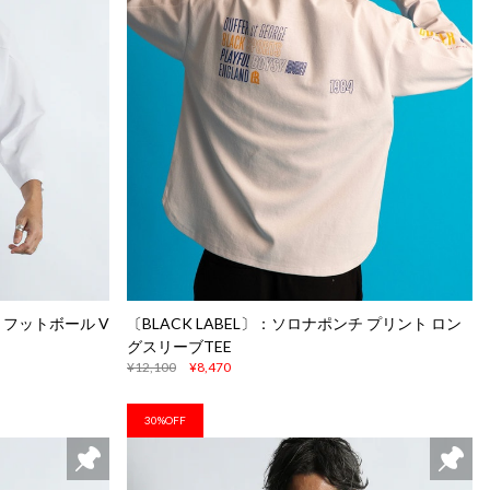
チ フットボール V
〔BLACK LABEL〕：ソロナポンチ プリント ロン
グスリーブTEE
¥12,100
¥8,470
30%OFF