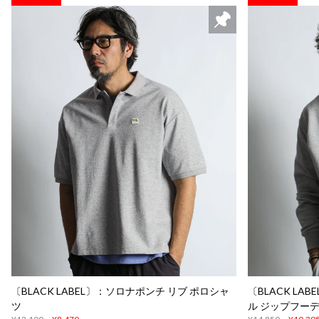
〔BLACK LABEL〕：ソロナポンチ リブ ポロシャ
〔BLACK L
ツ
ル ジップフー