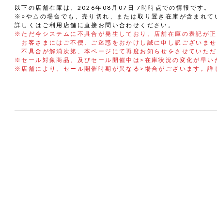
以下の店舗在庫は、2026年08月07日 7時時点での情報です。
※○や△の場合でも、売り切れ、または取り置き在庫が含まれて
詳しくはご利用店舗に直接お問い合わせください。
※ただ今システムに不具合が発生しており、店舗在庫の表記が正
お客さまにはご不便、ご迷惑をおかけし誠に申し訳ございませ
不具合が解消次第、本ページにて再度お知らせをさせていただ
※セール対象商品、及びセール開催中は>在庫状況の変化が早い
※店舗により、セール開催時期が異なる>場合がございます。詳