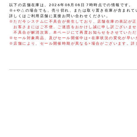
以下の店舗在庫は、2026年08月08日 7時時点での情報です。
※○や△の場合でも、売り切れ、または取り置き在庫が含まれて
詳しくはご利用店舗に直接お問い合わせください。
※ただ今システムに不具合が発生しており、店舗在庫の表記が正
お客さまにはご不便、ご迷惑をおかけし誠に申し訳ございませ
不具合が解消次第、本ページにて再度お知らせをさせていただ
※セール対象商品、及びセール開催中は>在庫状況の変化が早い
※店舗により、セール開催時期が異なる>場合がございます。詳