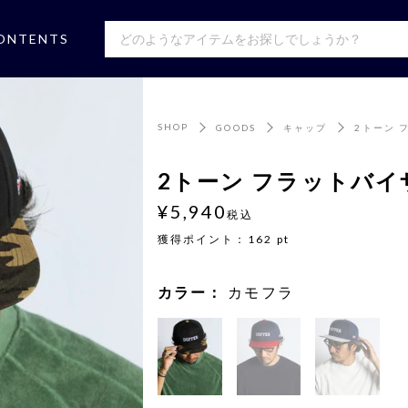
ONTENTS
SHOP
GOODS
キャップ
2トーン 
2トーン フラットバイ
¥5,940
税込
獲得ポイント：
162
pt
カラー：
カモフラ