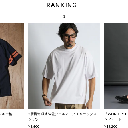
RANKING
ハスキー柄
2層構造 吸水速乾クールマックス リラックス T
『WONDER 
シャツ
ンフォート
¥6,600
¥13,200