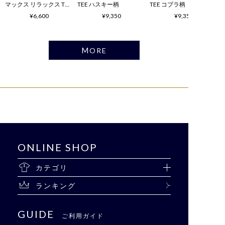
マックス リラックス Tシ
TEE ハスキー柄
TEE コブラ柄
ャツ
¥6,600
¥9,350
¥9,350
MORE
ONLINE SHOP
カテゴリ
ランキング
GUIDE
ご利用ガイド