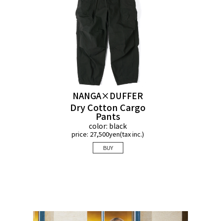
NANGA×DUFFER
Dry Cotton Cargo
Pants
color: black
price: 27,500yen(tax inc.)
Detail 02
BUY
ウエスト部分にはハトメを打ち、スピンドル
を外側に出して結べる仕様にアレンジ。着
脱のしやすさという実用性だけでなく、デザ
インのアクセントとしても機能します。