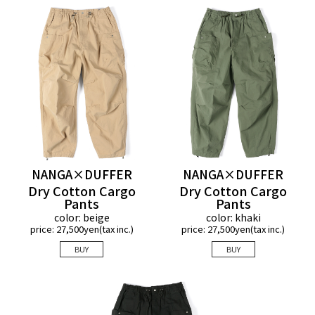
Detail 01
NANGA×DUFFER
NANGA×DUFFER
リラックスして穿けるイージーウエスト仕
Dry Cotton Cargo
Dry Cotton Cargo
様。ドローコードにはリフレクター入りのス
Pants
Pants
ピンドルを採用し、スポーティでモダンな要
color: beige
color: khaki
price: 27,500yen(tax inc.)
price: 27,500yen(tax inc.)
素をプラスしています。
BUY
BUY