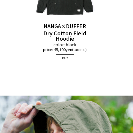
NANGA×DUFFER
Dry Cotton Field
Hoodie
color: black
price: 45,100yen(tax inc.)
Detail 02
BUY
袖口のアジャスターには、NANGAのダウン
ジャケットでもお馴染みのヌバックタブを採
用。上質な素材感が、手元にさりげない品
の良さを添えてくれます