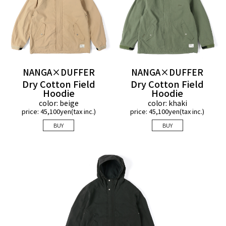
Detail 01
NANGA×DUFFER
NANGA×DUFFER
襟元の織ネームには両ブランドのロゴを並
Dry Cotton Field
Dry Cotton Field
べ、特別感を演出。胸元にはNANGAのアイ
Hoodie
Hoodie
コニックな刺繍を施し、さりげない大人の
color: beige
color: khaki
price: 45,100yen(tax inc.)
price: 45,100yen(tax inc.)
アクセントを効かせています。
BUY
BUY