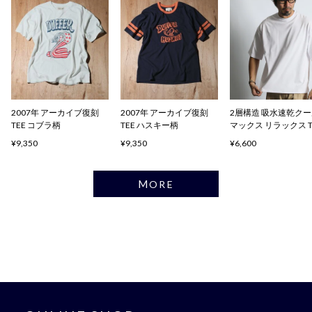
2007年 アーカイブ復刻
2007年 アーカイブ復刻
2層構造 吸水速乾ク
TEE コブラ柄
TEE ハスキー柄
マックス リラックス 
ャツ
¥9,350
¥9,350
¥6,600
MORE