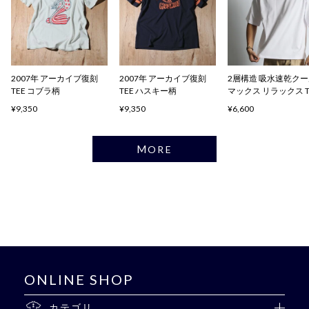
2007年 アーカイブ復刻
2007年 アーカイブ復刻
2層構造 吸水速乾ク
TEE コブラ柄
TEE ハスキー柄
マックス リラックス 
ャツ
¥9,350
¥9,350
¥6,600
MORE
ONLINE SHOP
カテゴリ