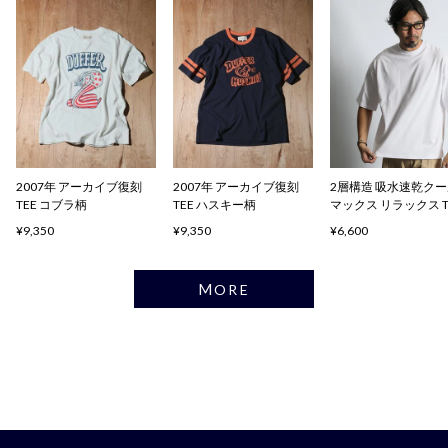
2007年 アーカイブ復刻
2007年 アーカイブ復刻
2層構造 吸水速乾ク
TEE コブラ柄
TEE ハスキー柄
マックス リラックス 
ャツ
¥9,350
¥9,350
¥6,600
MORE