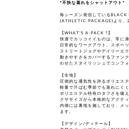
"不快な蒸れをシャットアウト"
毎シーズン発信しているBLACK 
(ATHLETIC-PACKAGE)よ
【WHAT'S A-PACK ?】
快適でカッコイイものは、常に
日常的なワークアウト、スポー
ストリートジョグやデイリーエ
動きやすさをカバーするファン
わせたスタイリッシュでコンフ
【生地】
圧倒的な通気性を誇るポリエス
軽量で汗ばむ季節でも蒸れにく
ポリエステル特有のタフさを備
クササイズから本格的なアクテ
内側には裏地を施しており、メ
ます。
【デザイン/ディテール】