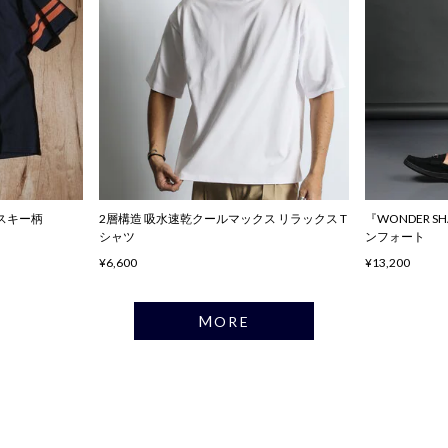
ハスキー柄
2層構造 吸水速乾クールマックス リラックス T
『WONDER 
シャツ
ンフォート
¥6,600
¥13,200
MORE