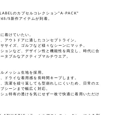
LABELのカプセルコレクション"A-PACK"
り、26S/S新作アイテムが到着。
身に着けていたい。
ツ、アウトドアに適したコンセプトライン。
クササイズ、ゴルフなど様々なシーンにマッチ。
クションなど、デザイン性と機能性を両立し、時代に合
ォータブルなアクティブマルチウエア。
テルメッシュ生地を採用。
く、ドライな着用感を長時間キープします。
え、洗濯を繰り返しても型崩れしにくいため、日常のエ
ィブシーンまで幅広く対応。
ッシュ特有の透けを気にせず一枚で快適に着用いただけ