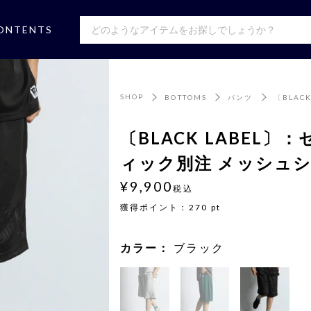
ONTENTS
SHOP
BOTTOMS
パンツ
〔BLA
〔BLACK LABEL
ィック別注 メッシュ
¥9,900
税込
獲得ポイント：
270
pt
カラー：
ブラック