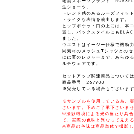
老舗スポーツブランド「RUSSEL
注ショーツ。
トレンド感のあるルーズフィッ
トライクな表情を演出します。
ヒップポケット口の上には、本
置し、バックスタイルにもBLAC
ました。
ウエストはイージー仕様で機動
同素材のメッシュTシャツとの
には夏のレジャーまで、あらゆ
ルチウェアです。
セットアップ関連商品について
商品番号 267900
※完売している場合もございま
※サンプルを使用している為、
ざいます。予めご了承下さいま
※撮影環境による光の当たり具
て、実際の色味と異なって見え
※商品の色味は商品単体で撮影