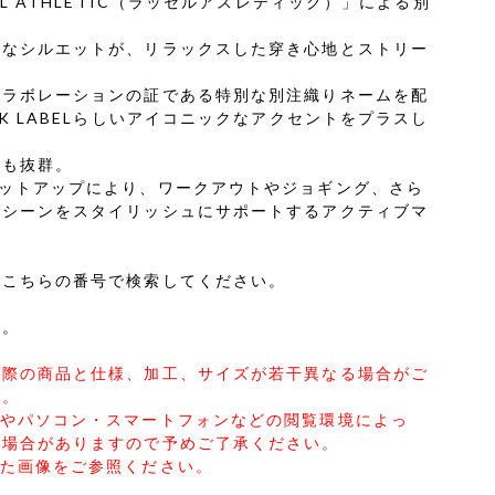
L ATHLETIC（ラッセルアスレティック）」による別
トなシルエットが、リラックスした穿き心地とストリー
コラボレーションの証である特別な別注織りネームを配
K LABELらしいアイコニックなアクセントをプラスし
力も抜群。
セットアップにより、ワークアウトやジョギング、さら
るシーンをスタイリッシュにサポートするアクティブマ
はこちらの番号で検索してください。
す。
実際の商品と仕様、加工、サイズが若干異なる場合がご
せ。
合やパソコン・スマートフォンなどの閲覧環境によっ
る場合がありますので予めご了承ください。
した画像をご参照ください。