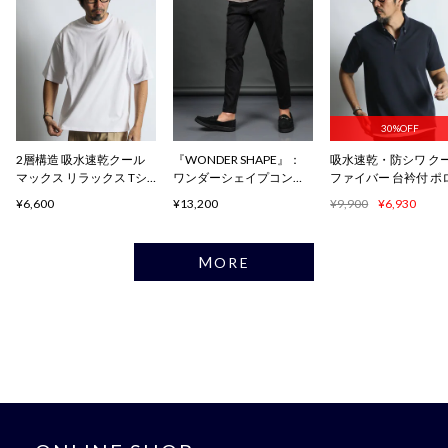
30%OFF
2層構造 吸水速乾クール
『WONDER SHAPE』：
吸水速乾・防シワ ク
マックス リラックス Tシ
ワンダーシェイプコンフ
ファイバー 台衿付 ポ
ャツ
ォート
ャツ
¥6,600
¥13,200
¥9,900
¥6,930
MORE