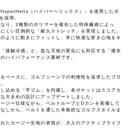
yperHelix（ハイパーヘリックス）」を使用したポ
地を採用。
なり、2種類のポリマーを複合した特殊繊維によっ
れにくい圧倒的な「耐久ストレッチ」を実現しました。
ネのように動きにフィットし、常に快適な穿き心地をキ
い「接触冷感」と、急な天候の変化にも対応する「撥水
型のハイパフォーマンス素材です。
トをベースに、ゴルフシーンでの利便性を追求したプロ
本。
差し込める「平ゴム」を内蔵し、各ポケットはスコアカ
ズな大きめの設計にアップデートしました。
イージー仕様ながら、ベルトループとDカンを装備して
こなしから、ベルトを通した本格的なゴルフスタイルま
されたカージー生地の表情が、大人のアクティブライフ