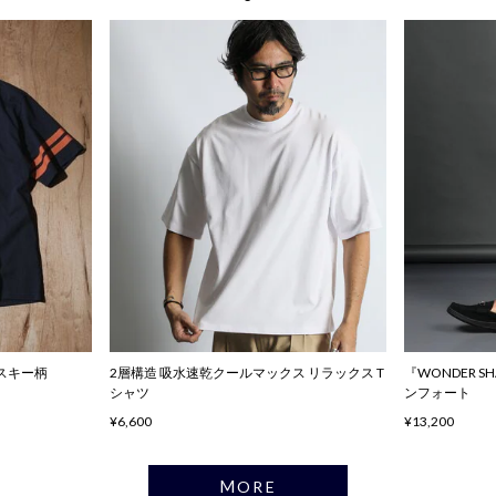
ハスキー柄
2層構造 吸水速乾クールマックス リラックス T
『WONDER 
シャツ
ンフォート
¥6,600
¥13,200
MORE