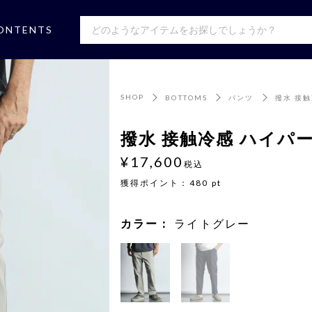
ONTENTS
SHOP
BOTTOMS
パンツ
撥水 接
撥水 接触冷感 ハイパ
¥17,600
税込
獲得ポイント：
480
pt
カラー：
ライトグレー