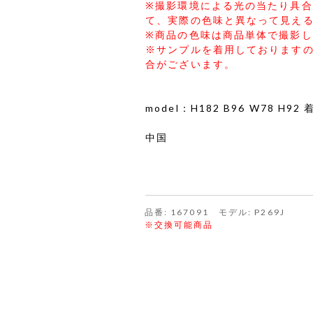
※撮影環境による光の当たり具
て、実際の色味と異なって見え
※商品の色味は商品単体で撮影
※サンプルを着用しております
合がございます。
model：H182 B96 W78 H9
中国
品番: 167091 モデル: P269J
※交換可能商品