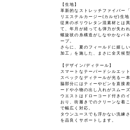
【生地】
革新的なストレッチファイバー「H
リエステルカージー(カルゼ)生
従来のポリウレタン混素材とは異
て、年月が経っても弾力が失わ
螺旋状の糸構造がしなやかなバ
ープ。
さらに、夏のフィールドに嬉し
加工」を施した、まさに全天候
【デザイン/ディテール】
スマートなテーパードシルエッ
スペックなディテールが光る一
脇部分にはティーやピンを直接
ードや小物の出し入れがスムー
ウエストはドローコード付きの
おり、街履きでのクリーンな着
で幅広く対応。
タウンユースでも浮かない洗練
を品良くサポートします。