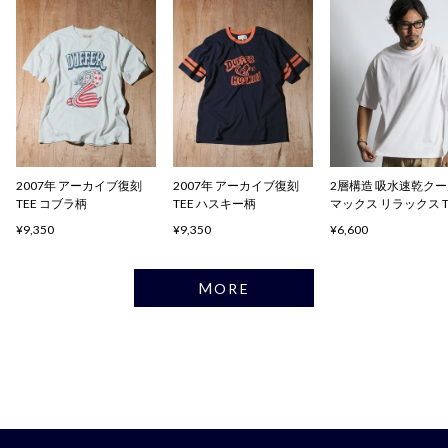
2007年 アーカイブ復刻
2007年 アーカイブ復刻
2層構造 吸水速乾ク
TEE コブラ柄
TEE ハスキー柄
マックス リラックス 
ャツ
¥9,350
¥9,350
¥6,600
MORE