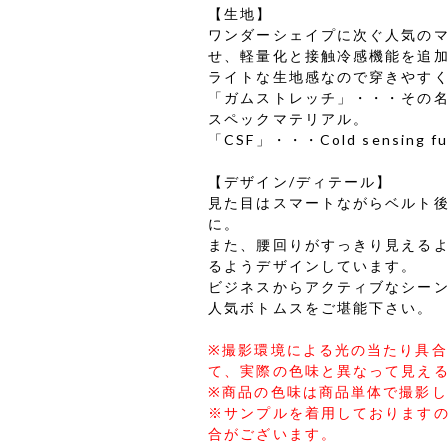
【生地】
ワンダーシェイプに次ぐ人気の
せ、軽量化と接触冷感機能を追加
ライトな生地感なので穿きやす
「ガムストレッチ」・・・その
スペックマテリアル。
「CSF」・・・Cold sensing fu
【デザイン/ディテール】
見た目はスマートながらベルト
に。
また、腰回りがすっきり見える
るようデザインしています。
ビジネスからアクティブなシーン
人気ボトムスをご堪能下さい。
※撮影環境による光の当たり具
て、実際の色味と異なって見え
※商品の色味は商品単体で撮影
※サンプルを着用しております
合がございます。