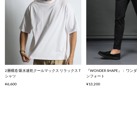
2層構造 吸水速乾クールマックス リラックス T
『WONDER SHAPE』： ワ
シャツ
ンフォート
¥6,600
¥13,200