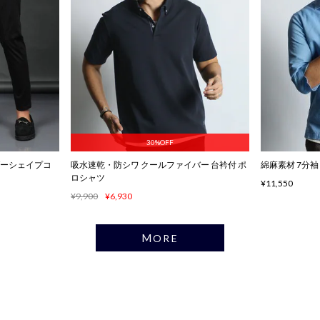
30%OFF
ンダーシェイプコ
吸水速乾・防シワ クールファイバー 台衿付 ポ
綿麻素材 7分
ロシャツ
¥11,550
¥9,900
¥6,930
MORE