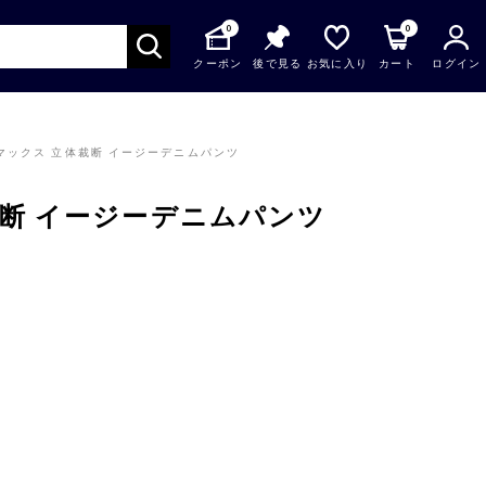
0
0
クーポン
後で見る
お気に入り
カート
ログイン
マックス 立体裁断 イージーデニムパンツ
裁断 イージーデニムパンツ