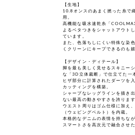
【生地】
10.8オンスのあまく撚った糸
用。
高機能な吸水速乾糸「COOLM
よるベタつきをシャットアウト
ています。
また、色落ちしにくい特殊な染
くクリーンにキープできるのも
【デザイン・ディテール】
脚を最も美しく見せるスキニーシ
な「3D立体裁断」で仕立てた一
ヒザ部分に計算されたダーツを
カッティングを構築。
シャープなレッグラインを描き
ない最高の動きやすさを誇りま
ウエスト周りはゴム仕様に加え
（ウェビングベルト）を内蔵。
本格的なデニムの表情を持ちな
スマートさを高次元で融合させ