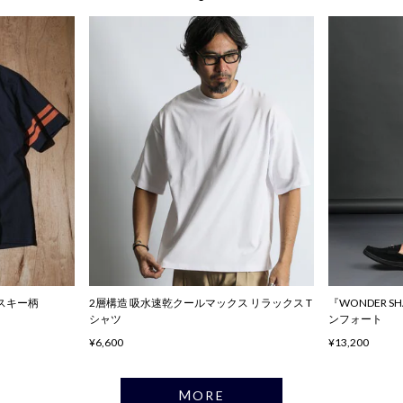
ハスキー柄
2層構造 吸水速乾クールマックス リラックス T
『WONDER 
シャツ
ンフォート
¥6,600
¥13,200
MORE