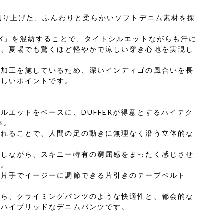
で織り上げた、ふんわりと柔らかいソフトデニム素材を採
AX」を混紡することで、タイトシルエットながらも汗に
し、夏場でも驚くほど軽やかで涼しい穿き心地を実現し
色加工を施しているため、深いインディゴの風合いを長
嬉しいポイントです。
ルエットをベースに、DUFFERが得意とするハイテク
本。
入れることで、人間の足の動きに無理なく沿う立体的な
出しながら、スキニー特有の窮屈感をまったく感じさせ
す。
、片手でイージーに調節できる片引きのテープベルト
がら、クライミングパンツのような快適性と、都会的な
たハイブリッドなデニムパンツです。