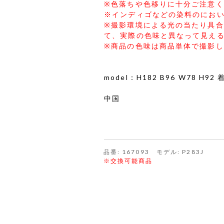
※色落ちや色移りに十分ご注意
※インディゴなどの染料のにお
※撮影環境による光の当たり具
て、実際の色味と異なって見え
※商品の色味は商品単体で撮影
model：H182 B96 W78 H9
中国
品番: 167093 モデル: P283J
※交換可能商品